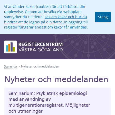
Vi använder kakor (cookies) för att förbättra din
upplevelse. Genom att besöka vår webbplats
samtycker du till detta.
Läs om kakor och hur du
Stäng
hindrar att de lagras på din dator.
Inloggning till
register fungerar endast om kakor får användas.
Op
Startsida
Nyheter och meddelanden
Nyheter och meddelanden
Seminarium: Psykiatrisk epidemiologi
med användning av
multigenerationsregistret. Möjligheter
och utmaningar