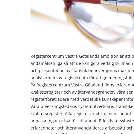
Registercentrum Västra Götalands ambition är att bid
ändamålsenliga så att de kan göra verklig skillnad
och presentation av statistik behöver göras maximalt
analysarbete av registerdata för att ge meningsfull 
På Registercentrum Västra Götaland finns erfarenh
kvalitetsregister och av återvändsgränder. Våra seni
registerföreträdare med värdefulla kunskaper inför 
Våra utvecklingsledare, systemutvecklare, statistik
kvalitetsregister. Alla register är olika, men sådan
anpassningar också för ett annat. Effektivitetsvin
erfarenheter och återanvända deras arbetssätt och 