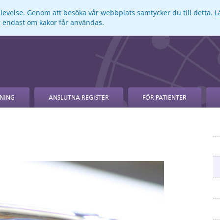
pplevelse. Genom att besöka vår webbplats samtycker du till detta.
L
ar endast om kakor får användas.
NING
ANSLUTNA REGISTER
FÖR PATIENTER