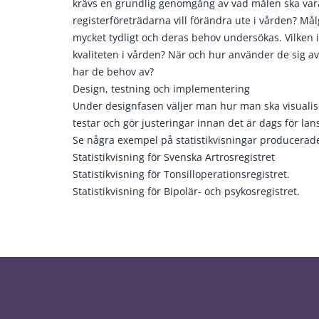
krävs en grundlig genomgång av vad målen ska var
registerföreträdarna vill förändra ute i vården? M
mycket tydligt och deras behov undersökas. Vilken 
kvaliteten i vården? När och hur använder de sig a
har de behov av?
Design, testning och implementering
Under designfasen väljer man hur man ska visualiser
testar och gör justeringar innan det är dags för lan
Se några exempel på statistikvisningar producerad
Statistikvisning för Svenska Artrosregistret
Statistikvisning för Tonsilloperationsregistret.
Statistikvisning för Bipolär- och psykosregistret.