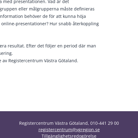
a med presentationen. Vad är det
ålgruppen eller målgrupperna måste definieras
information behöver de för att kunna höja
v online-presentationer? Hur snabb återkoppling
a resultat. Efter det följer en period där man
sering.
e av Registercentrum Västra Götaland.
Registercentrum Västra Götaland, 010-441 29 00
registercentrum@vgregion.se
Tillgänglighetsredogörelse