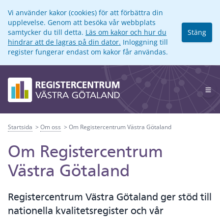
Vi använder kakor (cookies) för att förbättra din
upplevelse. Genom att besöka vår webbplats
samtycker du till detta.
Läs om kakor och hur du
Stäng
hindrar att de lagras på din dator.
Inloggning till
register fungerar endast om kakor får användas.
Op
Startsida
Om oss
Om Registercentrum Västra Götaland
Om Registercentrum
Västra Götaland
Registercentrum Västra Götaland ger stöd till
nationella kvalitetsregister och vår