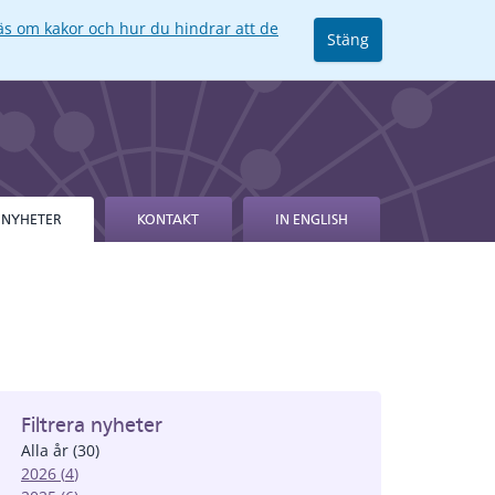
äs om kakor och hur du hindrar att de
Stäng
NYHETER
KONTAKT
IN ENGLISH
Filtrera nyheter
Alla år
(
30
)
2026
(
4
)