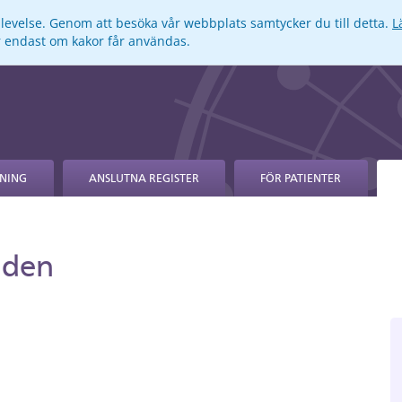
pplevelse. Genom att besöka vår webbplats samtycker du till detta.
L
ar endast om kakor får användas.
NING
ANSLUTNA REGISTER
FÖR PATIENTER
nden