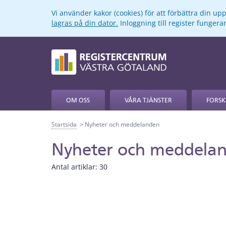
Vi använder kakor (cookies) för att förbättra din u
lagras på din dator.
Inloggning till register funger
OM OSS
VÅRA TJÄNSTER
FORSK
Startsida
Nyheter och meddelanden
Nyheter och meddela
Antal artiklar:
30