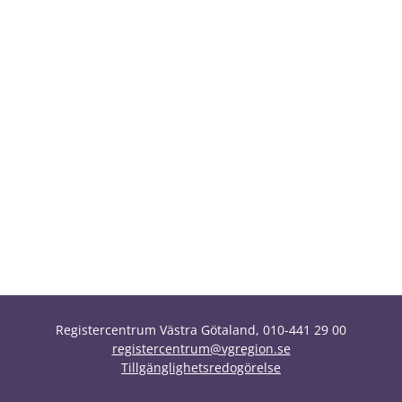
Registercentrum Västra Götaland, 010-441 29 00
registercentrum@vgregion.se
Tillgänglighetsredogörelse