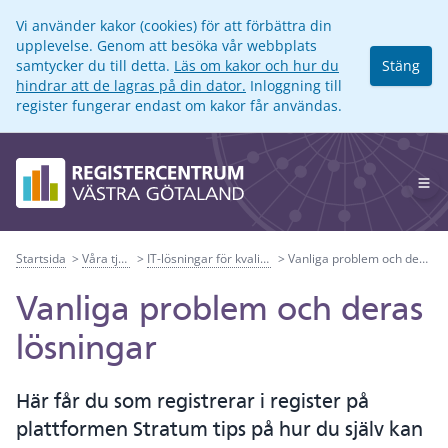
Vi använder kakor (cookies) för att förbättra din
upplevelse. Genom att besöka vår webbplats
samtycker du till detta.
Läs om kakor och hur du
Stäng
hindrar att de lagras på din dator.
Inloggning till
register fungerar endast om kakor får användas.
Op
Startsida
Våra tjänster
IT-lösningar för kvalitetsregister
Vanliga problem och deras lösningar
Vanliga problem och deras
lösningar
Här får du som registrerar i register på
plattformen Stratum tips på hur du själv kan